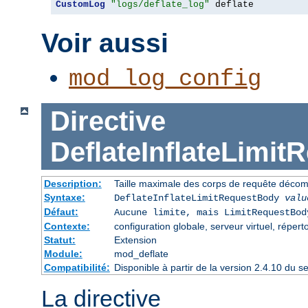
CustomLog
"logs/deflate_log"
 deflate
Voir aussi
mod_log_config
Directive
DeflateInflateLimi
Description:
Taille maximale des corps de requête déco
Syntaxe:
DeflateInflateLimitRequestBody
valu
Défaut:
Aucune limite, mais LimitRequestBod
Contexte:
configuration globale, serveur virtuel, répert
Statut:
Extension
Module:
mod_deflate
Compatibilité:
Disponible à partir de la version 2.4.10 du
La directive