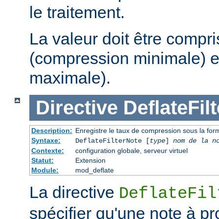
le traitement.
La valeur doit être compri
(compression minimale) e
maximale).
Directive
DeflateFil
Description:
Enregistre le taux de compression sous la form
Syntaxe:
DeflateFilterNote [
type
]
nom de la n
Contexte:
configuration globale, serveur virtuel
Statut:
Extension
Module:
mod_deflate
La directive
DeflateFil
spécifier qu'une note à p