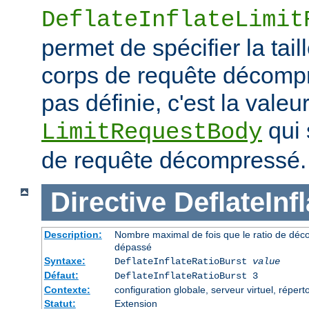
DeflateInflateLimit
permet de spécifier la tai
corps de requête décompre
pas définie, c'est la valeur
qui 
LimitRequestBody
de requête décompressé.
Directive
DeflateInf
Description:
Nombre maximal de fois que le ratio de déc
dépassé
Syntaxe:
DeflateInflateRatioBurst
value
Défaut:
DeflateInflateRatioBurst 3
Contexte:
configuration globale, serveur virtuel, répert
Statut:
Extension