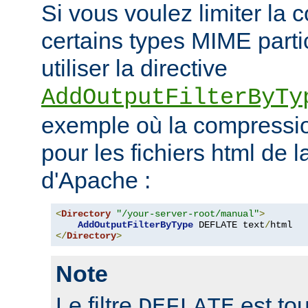
Si vous voulez limiter la
certains types MIME parti
utiliser la directive
AddOutputFilterByTy
exemple où la compressio
pour les fichiers html de 
d'Apache :
<
Directory
"/your-server-root/manual"
>
AddOutputFilterByType
 DEFLATE text
/
</
Directory
>
Note
Le filtre
est tou
DEFLATE