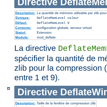
Directive
DeflateMe
Description:
La quantité de mémoire utilisable par zlib pou
Syntaxe:
DeflateMemLevel
valeur
Défaut:
DeflateMemLevel 9
Contexte:
configuration globale, serveur virtuel
Statut:
Extension
Module:
mod_deflate
La directive
DeflateMem
spécifier la quantité de m
zlib pour la compression 
entre 1 et 9).
Directive
DeflateWi
Description:
Taille de la fenêtre de compression zlib