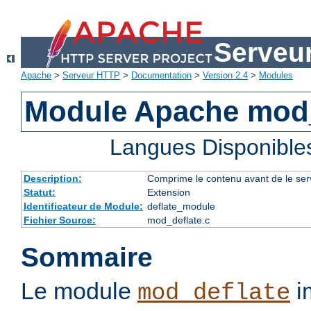
Serveu
Apache
>
Serveur HTTP
>
Documentation
>
Version 2.4
>
Modules
Module Apache mod_
Langues Disponible
Description:
Comprime le contenu avant de le servi
Statut:
Extension
Identificateur de Module:
deflate_module
Fichier Source:
mod_deflate.c
Sommaire
Le module
im
mod_deflate