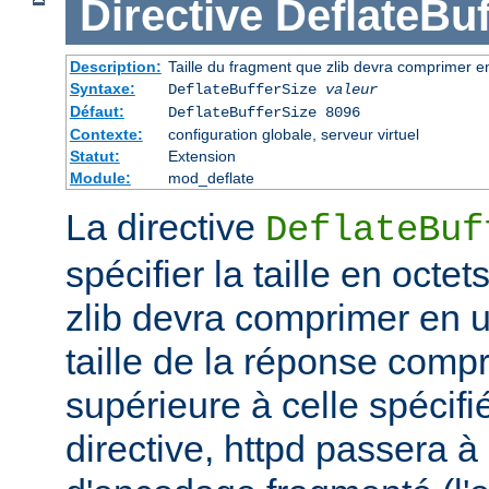
Directive
DeflateBuf
Description:
Taille du fragment que zlib devra comprimer en
Syntaxe:
DeflateBufferSize
valeur
Défaut:
DeflateBufferSize 8096
Contexte:
configuration globale, serveur virtuel
Statut:
Extension
Module:
mod_deflate
La directive
DeflateBuf
spécifier la taille en octe
zlib devra comprimer en un
taille de la réponse comp
supérieure à celle spécifi
directive, httpd passera 