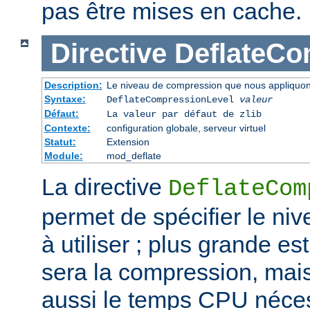
pas être mises en cache.
Directive
DeflateCo
Description:
Le niveau de compression que nous appliquons
Syntaxe:
DeflateCompressionLevel
valeur
Défaut:
La valeur par défaut de zlib
Contexte:
configuration globale, serveur virtuel
Statut:
Extension
Module:
mod_deflate
La directive
DeflateCom
permet de spécifier le n
à utiliser ; plus grande est
sera la compression, mai
aussi le temps CPU néces