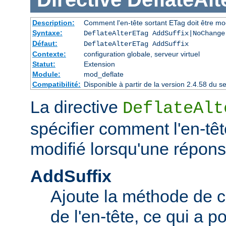
Description:
Comment l'en-tête sortant ETag doit être mo
Syntaxe:
DeflateAlterETag AddSuffix|NoChange
Défaut:
DeflateAlterETag AddSuffix
Contexte:
configuration globale, serveur virtuel
Statut:
Extension
Module:
mod_deflate
Compatibilité:
Disponible à partir de la version 2.4.58 du
La directive
DeflateAlt
spécifier comment l'en-têt
modifié lorsqu'une répon
AddSuffix
Ajoute la méthode de c
de l'en-tête, ce qui a po