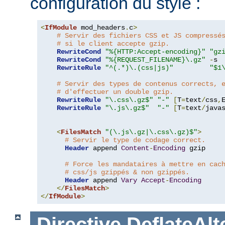
configuration du style :
<
IfModule
 mod_headers
.
c
>
# Servir des fichiers CSS et JS compressé
# si le client accepte gzip.
RewriteCond
"%{HTTP:Accept-encoding}"
"gz
RewriteCond
"%{REQUEST_FILENAME}\.gz"
-
s

RewriteRule
"^(.*)\.(css|js)"
"$1
# Servir des types de contenus corrects, 
# d'effectuer un double gzip.
RewriteRule
"\.css\.gz$"
"-"
[
T
=
text
/
css
,
RewriteRule
"\.js\.gz$"
"-"
[
T
=
text
/
java
<
FilesMatch
"(\.js\.gz|\.css\.gz)$"
>
# Servir le type de codage correct.
Header
 append 
Content
-
Encoding
 gzip

# Force les mandataires à mettre en cac
# css/js gzippés & non gzippés.
Header
 append 
Vary
Accept
-
Encoding
</
FilesMatch
>
</
IfModule
>
Directive
DeflateAl