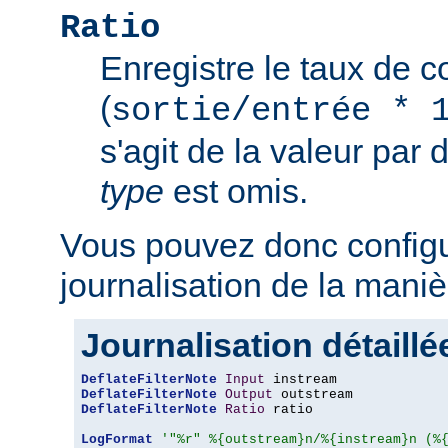
Ratio
Enregistre le taux de 
(
sortie/entrée * 
s'agit de la valeur par 
type
est omis.
Vous pouvez donc configu
journalisation de la maniè
Journalisation détaillé
DeflateFilterNote
Input
DeflateFilterNote
Output
DeflateFilterNote
Ratio
 ratio

LogFormat
'"%r" %{outstream}n/%{instream}n (%