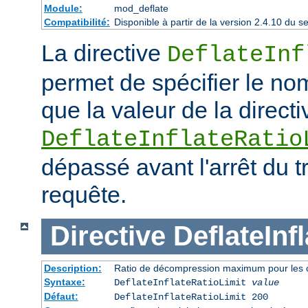
Module:
mod_deflate
Compatibilité:
Disponible à partir de la version 2.4.10 du
La directive
DeflateInf
permet de spécifier le no
que la valeur de la directi
DeflateInflateRatio
dépassé avant l'arrêt du t
requête.
Directive
DeflateInf
Description:
Ratio de décompression maximum pour les 
Syntaxe:
DeflateInflateRatioLimit
value
Défaut:
DeflateInflateRatioLimit 200