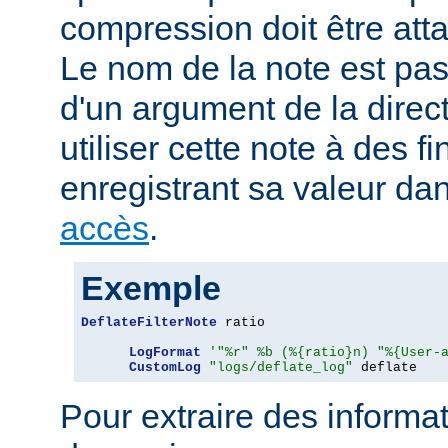
compression doit être att
Le nom de la note est pa
d'un argument de la direc
utiliser cette note à des fi
enregistrant sa valeur da
accès
.
Exemple
DeflateFilterNote
 ratio

LogFormat
'"%r" %b (%{ratio}n) "%{User-
CustomLog
"logs/deflate_log"
 deflate
Pour extraire des informa