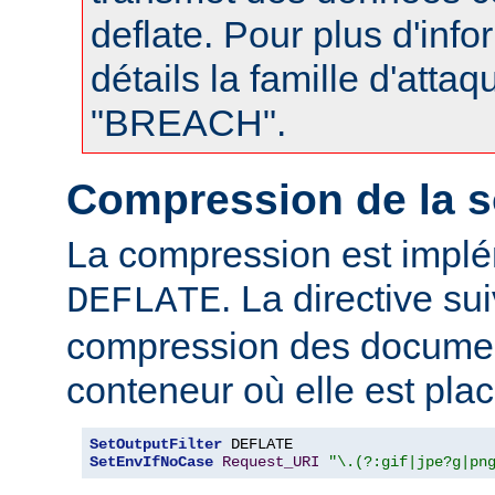
deflate. Pour plus d'info
détails la famille d'atta
"BREACH".
Compression de la s
La compression est impl
. La directive su
DEFLATE
compression des documen
conteneur où elle est plac
SetOutputFilter
SetEnvIfNoCase
Request_URI
"\.(?:gif|jpe?g|pn