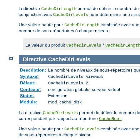
la directive
permet de définir le nombre de 
CacheDirLength
conjonction avec
pour déterminer une struc
CacheDirLevels
Une valeur haute pour
combinée avec une 
CacheDirLength
nombre de sous-répertoires à chaque niveau.
La valeur du produit
*
CacheDirLevels
CacheDirLengt
Directive
CacheDirLevels
Description:
Le nombre de niveaux de sous-répertoires qu
Syntaxe:
CacheDirLevels
niveaux
Défaut:
CacheDirLevels 2
Contexte:
configuration globale, serveur virtuel
Statut:
Extension
Module:
mod_cache_disk
La directive
permet de définir le nombre d
CacheDirLevels
correspondant par rapport au répertoire
.
CacheRoot
Une valeur haute pour
combinée avec une 
CacheDirLevels
de sous-répertoires à chaque niveau.