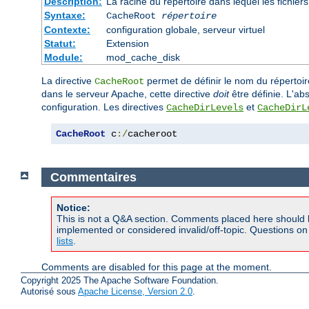
Description:
La racine du répertoire dans lequel les fichie
Syntaxe:
CacheRoot
répertoire
Contexte:
configuration globale, serveur virtuel
Statut:
Extension
Module:
mod_cache_disk
La directive
permet de définir le nom du répertoir
CacheRoot
dans le serveur Apache, cette directive
doit
être définie. L'ab
configuration. Les directives
et
CacheDirLevels
CacheDirL
CacheRoot
 c
:/
cacheroot
Commentaires
Notice:
This is not a Q&A section. Comments placed here should 
implemented or considered invalid/off-topic. Questions o
lists
.
Comments are disabled for this page at the moment.
Copyright 2025 The Apache Software Foundation.
Autorisé sous
Apache License, Version 2.0
.