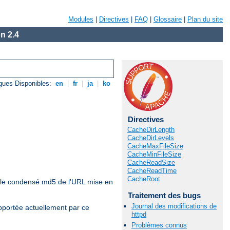
Modules
|
Directives
|
FAQ
|
Glossaire
|
Plan du site
n 2.4
gues Disponibles:
en
|
fr
|
ja
|
ko
Directives
CacheDirLength
CacheDirLevels
CacheMaxFileSize
CacheMinFileSize
CacheReadSize
CacheReadTime
CacheRoot
r le condensé md5 de l'URL mise en
Traitement des bugs
Journal des modifications de
pportée actuellement par ce
httpd
Problèmes connus