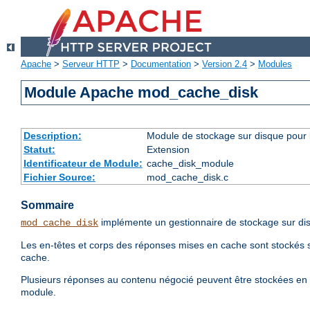
Apache
>
Serveur HTTP
>
Documentation
>
Version 2.4
>
Modules
Module Apache mod_cache_disk
Description:
Module de stockage sur disque pour l
Statut:
Extension
Identificateur de Module:
cache_disk_module
Fichier Source:
mod_cache_disk.c
Sommaire
implémente un gestionnaire de stockage sur di
mod_cache_disk
Les en-têtes et corps des réponses mises en cache sont stockés 
cache.
Plusieurs réponses au contenu négocié peuvent être stockées en 
module.