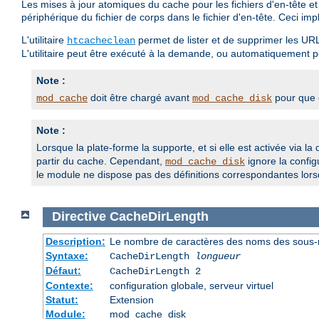
Les mises à jour atomiques du cache pour les fichiers d'en-tête e
périphérique du fichier de corps dans le fichier d'en-tête. Ceci 
L'utilitaire
permet de lister et de supprimer les URL
htcacheclean
L'utilitaire peut être exécuté à la demande, ou automatiquement po
Note :
doit être chargé avant
pour que c
mod_cache
mod_cache_disk
Note :
Lorsque la plate-forme la supporte, et si elle est activée via la 
partir du cache. Cependant,
ignore la config
mod_cache_disk
le module ne dispose pas des définitions correspondantes lorsq
Directive
CacheDirLength
Description:
Le nombre de caractères des noms des sous-r
Syntaxe:
CacheDirLength
longueur
Défaut:
CacheDirLength 2
Contexte:
configuration globale, serveur virtuel
Statut:
Extension
Module:
mod_cache_disk