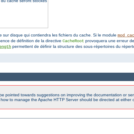
rs du cache seront stockés
e sur disque qui contiendra les fichiers du cache. Si le module
mod_ca
sence de définition de la directive
provoquera une erreur de 
CacheRoot
permettent de définir la structure des sous-répertoires du réperto
ength
be pointed towards suggestions on improving the documentation or ser
n how to manage the Apache HTTP Server should be directed at either ou