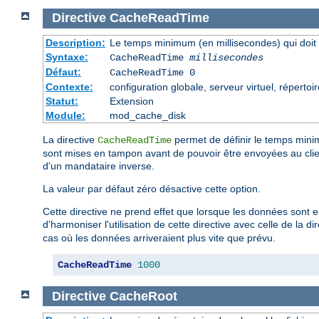
Directive
CacheReadTime
Description:
Le temps minimum (en millisecondes) qui doit 
Syntaxe:
CacheReadTime
millisecondes
Défaut:
CacheReadTime 0
Contexte:
configuration globale, serveur virtuel, répertoi
Statut:
Extension
Module:
mod_cache_disk
La directive
permet de définir le temps mini
CacheReadTime
sont mises en tampon avant de pouvoir être envoyées au cli
d'un mandataire inverse.
La valeur par défaut zéro désactive cette option.
Cette directive ne prend effet que lorsque les données sont 
d'harmoniser l'utilisation de cette directive avec celle de la di
cas où les données arriveraient plus vite que prévu.
CacheReadTime
1000
Directive
CacheRoot