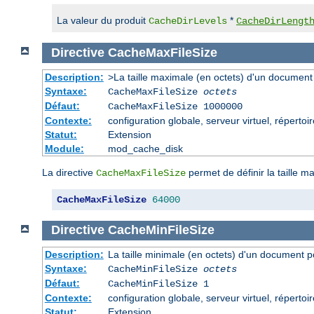
La valeur du produit
*
CacheDirLevels
CacheDirLengt
Directive
CacheMaxFileSize
Description:
>La taille maximale (en octets) d'un document
Syntaxe:
CacheMaxFileSize
octets
Défaut:
CacheMaxFileSize 1000000
Contexte:
configuration globale, serveur virtuel, répertoi
Statut:
Extension
Module:
mod_cache_disk
La directive
permet de définir la taille m
CacheMaxFileSize
CacheMaxFileSize
64000
Directive
CacheMinFileSize
Description:
La taille minimale (en octets) d'un document p
Syntaxe:
CacheMinFileSize
octets
Défaut:
CacheMinFileSize 1
Contexte:
configuration globale, serveur virtuel, répertoi
Statut:
Extension