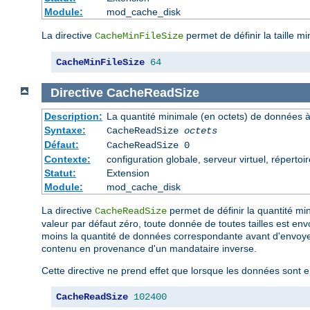
Module:
mod_cache_disk
La directive
permet de définir la taille m
CacheMinFileSize
CacheMinFileSize
64
Directive
CacheReadSize
Description:
La quantité minimale (en octets) de données à 
Syntaxe:
CacheReadSize
octets
Défaut:
CacheReadSize 0
Contexte:
configuration globale, serveur virtuel, répertoi
Statut:
Extension
Module:
mod_cache_disk
La directive
permet de définir la quantité min
CacheReadSize
valeur par défaut zéro, toute donnée de toutes tailles est en
moins la quantité de données correspondante avant d'envoye
contenu en provenance d'un mandataire inverse.
Cette directive ne prend effet que lorsque les données sont e
CacheReadSize
102400