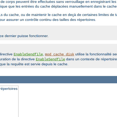
t de corps peuvent être effectuées sans verrouillage en enregistrant le
implique que les entrées du cache déplacées manuellement dans le cache
s du cache, ou de maintenir le cache en deçà de certaines limites de t
ur assurer un contrôle continu des tailles des répertoires.
e dernier puisse fonctionner.
directive
,
utilise la fonctionnalité se
EnableSendfile
mod_cache_disk
uration de la directive
dans un contexte de répertoire 
EnableSendfile
ue la requête est servie depuis le cache.
épertoires