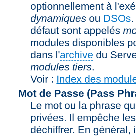
optionnellement à l'ex
dynamiques
ou
DSOs
.
défaut sont appelés
mo
modules disponibles p
dans l'
archive
du Serve
modules tiers
.
Voir :
Index des modul
Mot de Passe (Pass Phr
Le mot ou la phrase qui
privées. Il empêche les
déchiffrer. En général, 