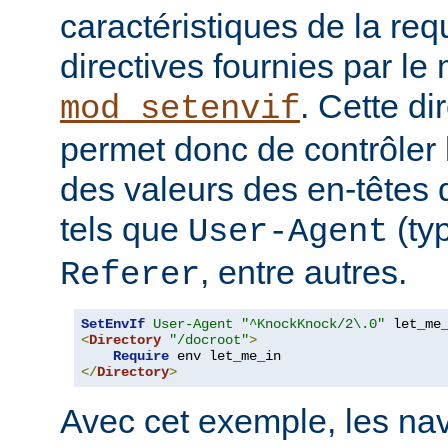
caractéristiques de la requ
directives fournies par le
. Cette di
mod_setenvif
permet donc de contrôler 
des valeurs des en-têtes
tels que
(ty
User-Agent
, entre autres.
Referer
SetEnvIf
User-Agent
"^KnockKnock/2\.0"
<
Directory
"/docroot"
>
Require
</
Directory
>
Avec cet exemple, les nav