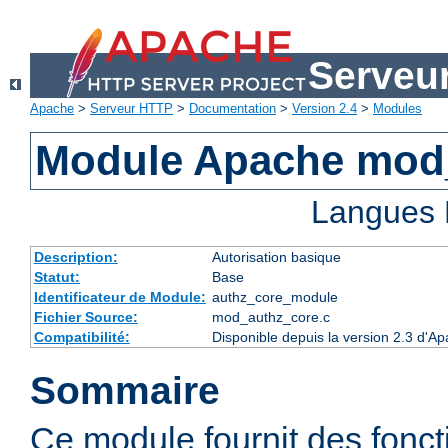
Serveu
Apache
>
Serveur HTTP
>
Documentation
>
Version 2.4
>
Modules
Module Apache mod
Langues 
Description:
Autorisation basique
Statut:
Base
Identificateur de Module:
authz_core_module
Fichier Source:
mod_authz_core.c
Compatibilité:
Disponible depuis la version 2.3 d'
Sommaire
Ce module fournit des fonct