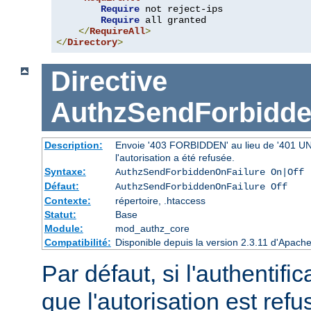
Require
 not reject-ips

Require
 all granted

</
RequireAll
>
</
Directory
>
Directive
AuthzSendForbidde
Description:
Envoie '403 FORBIDDEN' au lieu de '401 UNAU
l'autorisation a été refusée.
Syntaxe:
AuthzSendForbiddenOnFailure On|Off
Défaut:
AuthzSendForbiddenOnFailure Off
Contexte:
répertoire, .htaccess
Statut:
Base
Module:
mod_authz_core
Compatibilité:
Disponible depuis la version 2.3.11 d'Apac
Par défaut, si l'authentific
que l'autorisation est r