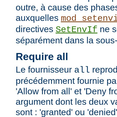
outre, à cause des phases
auxquelles
mod_setenv
directives
ne s
SetEnvIf
séparément dans la sous-
Require all
Le fournisseur
reprodu
all
précédemment fournie par 
'Allow from all' et 'Deny fr
argument dont les deux v
sont : 'granted' ou 'denie