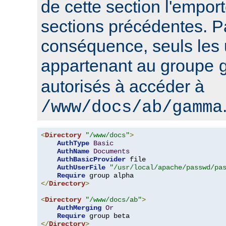
de cette section l'emport
sections précédentes. P
conséquence, seuls les u
appartenant au groupe
autorisés à accéder à
/www/docs/ab/gamma
<
Directory
"/www/docs"
>
AuthType
Basic
AuthName
Documents
AuthBasicProvider
 file

AuthUserFile
"/usr/local/apache/passwd/pa
Require
</
Directory
>
<
Directory
"/www/docs/ab"
>
AuthMerging
Or
Require
</
Directory
>