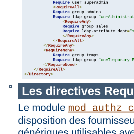
Require
 user superadmin

<
RequireAll
>
Require
 group admins

Require
 ldap-group 
"cn=Administra
<
RequireAny
>
Require
 group sales

Require
 ldap-attribute dept
=
"
</
RequireAny
>
</
RequireAll
>
</
RequireAny
>
<
RequireNone
>
Require
 group temps

Require
 ldap-group 
"cn=Temporary 
</
RequireNone
>
</
RequireAll
>
</
Directory
>
Les directives Requ
Le module
mod_authz_c
disposition des fournisseu
génériques utilisables ave