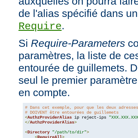
auxquelles on pourra faire
de l'alias spécifié dans un
.
Require
Si
Require-Parameters
co
paramètres, la liste de ces
entourée de guillemets. D
seul le premier paramètre 
en compte.
# Dans cet exemple, pour que les deux adresse
# DOIVENT être entourées de guillemets
<
AuthzProviderAlias
 ip reject-ips 
"XXX.XXX.XX
</
AuthzProviderAlias
>
<
Directory
"/path/to/dir"
>
<
RequireAll
>