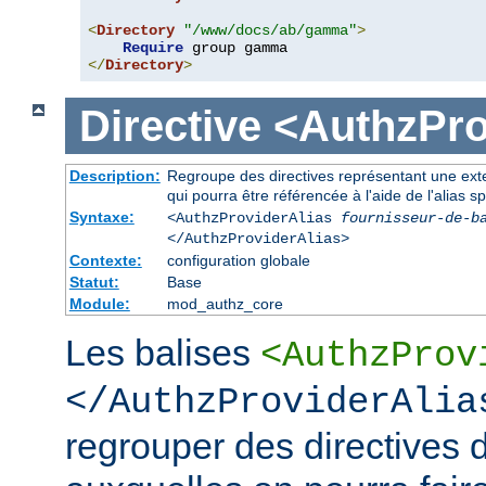
<
Directory
"/www/docs/ab/gamma"
>
Require
</
Directory
>
Directive
<AuthzPro
Description:
Regroupe des directives représentant une exte
qui pourra être référencée à l'aide de l'alias sp
Syntaxe:
<AuthzProviderAlias
fournisseur-de-b
</AuthzProviderAlias>
Contexte:
configuration globale
Statut:
Base
Module:
mod_authz_core
Les balises
<AuthzProv
</AuthzProviderAlia
regrouper des directives d