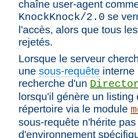
chaîne user-agent comme
se verr
KnockKnock/2.0
l'accès, alors que tous le
rejetés.
Lorsque le serveur cherc
une
sous-requête
interne 
recherche d'un
Directo
lorsqu'il génère un listin
répertoire via le module
m
sous-requête n'hérite pas
d'environnement spécifiqu