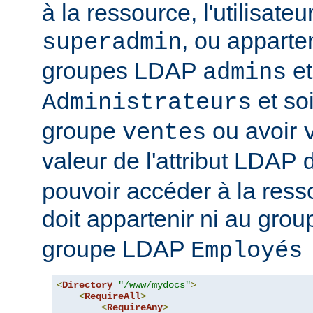
à la ressource, l'utilisateur
, ou apparte
superadmin
groupes LDAP
et
admins
et soi
Administrateurs
groupe
ou avoir
ventes
valeur de l'attribut LDAP
pouvoir accéder à la ressou
doit appartenir ni au gro
groupe LDAP
Employés
<
Directory
"/www/mydocs"
>
<
RequireAll
>
<
RequireAny
>