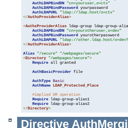
AuthLDAPBindDN
"cn=youruser,o=ctx"
AuthLDAPBindPassword
 yourpassword

AuthLDAPURL
"ldap://ldap.host/o=ctx"
</
AuthzProviderAlias
>
<
AuthzProviderAlias
 ldap-group ldap-group-ali
AuthLDAPBindDN
"cn=yourotheruser,o=dev"
AuthLDAPBindPassword
 yourotherpassword

AuthLDAPURL
"ldap://other.ldap.host/o=dev
</
AuthzProviderAlias
>
Alias
"/secure"
"/webpages/secure"
<
Directory
"/webpages/secure"
>
Require
 all granted

AuthBasicProvider
 file

AuthType
Basic
AuthName
LDAP_Protected_Place
#implied OR operation
Require
 ldap-group-alias1

Require
</
Directory
>
Directive
AuthMerg