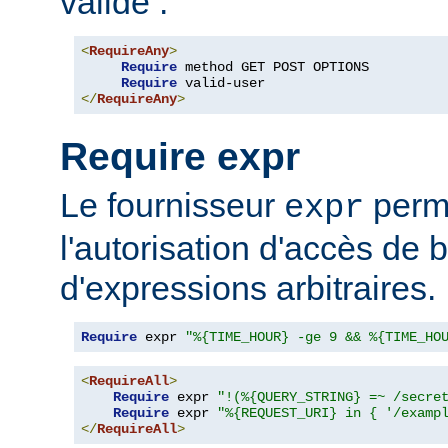
valide :
<
RequireAny
>
Require
 method GET POST OPTIONS

Require
</
RequireAny
>
Require expr
Le fournisseur
perme
expr
l'autorisation d'accès de 
d'expressions arbitraires.
Require
 expr 
"%{TIME_HOUR} -ge 9 && %{TIME_HO
<
RequireAll
>
Require
 expr 
"!(%{QUERY_STRING} =~ /secre
Require
 expr 
"%{REQUEST_URI} in { '/examp
</
RequireAll
>