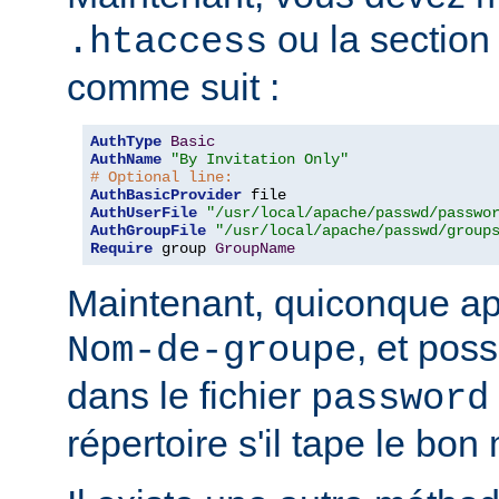
ou la sectio
.htaccess
comme suit :
AuthType
Basic
AuthName
"By Invitation Only"
# Optional line:
AuthBasicProvider
AuthUserFile
"/usr/local/apache/passwd/passwo
AuthGroupFile
"/usr/local/apache/passwd/group
Require
 group 
GroupName
Maintenant, quiconque ap
, et pos
Nom-de-groupe
dans le fichier
password
répertoire s'il tape le bo