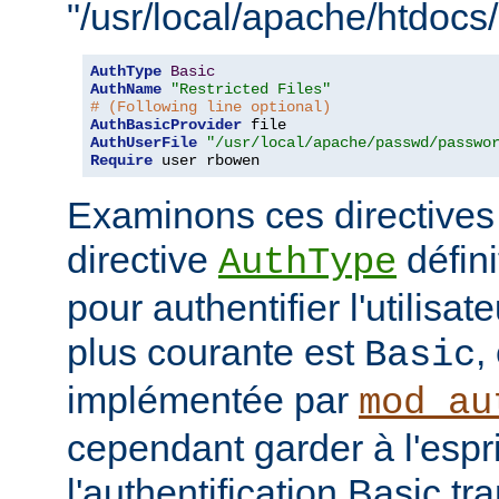
"/usr/local/apache/htdocs/
AuthType
Basic
AuthName
"Restricted Files"
# (Following line optional)
AuthBasicProvider
AuthUserFile
"/usr/local/apache/passwd/passwo
Require
 user rbowen
Examinons ces directives
directive
défini
AuthType
pour authentifier l'utilisa
plus courante est
,
Basic
implémentée par
mod_au
cependant garder à l'espr
l'authentification Basic t