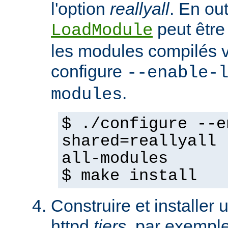
l'option
reallyall
. En out
peut être
LoadModule
les modules compilés vi
configure
--enable-
.
modules
$ ./configure --e
shared=reallyall 
all-modules
$ make install
Construire et installe
httpd
tiers
, par exempl