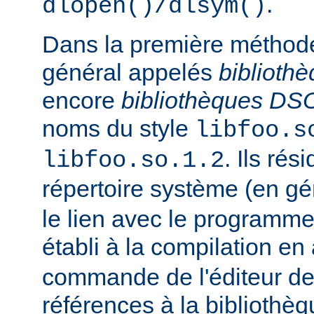
.
dlopen()/dlsym()
Dans la première méthod
général appelés
biblioth
encore
bibliothèques DS
noms du style
libfoo.s
. Ils rés
libfoo.so.1.2
répertoire système (en g
le lien avec le programme
établi à la compilation en
commande de l'éditeur de 
références à la bibliothè