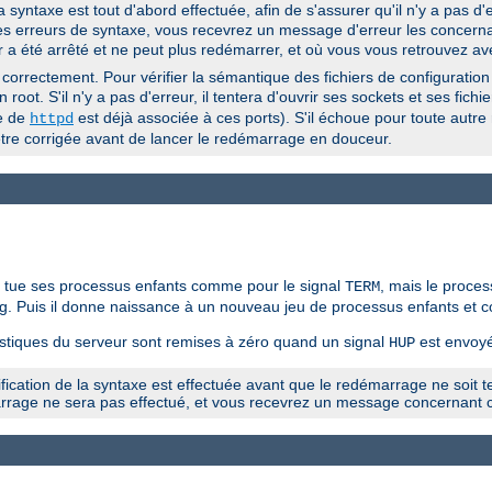
 syntaxe est tout d'abord effectuée, afin de s'assurer qu'il n'y a pas d'
 des erreurs de syntaxe, vous recevrez un message d'erreur les concerna
r a été arrêté et ne peut plus redémarrer, et où vous vous retrouvez av
correctement. Pour vérifier la sémantique des fichiers de configuration
 root. S'il n'y a pas d'erreur, il tentera d'ouvrir ses sockets et ses fichi
le de
est déjà associée à ces ports). S'il échoue pour toute autre 
httpd
t être corrigée avant de lancer le redémarrage en douceur.
t tue ses processus enfants comme pour le signal
, mais le proces
TERM
 log. Puis il donne naissance à un nouveau jeu de processus enfants et c
istiques du serveur sont remises à zéro quand un signal
est envoyé
HUP
cation de la syntaxe est effectuée avant que le redémarrage ne soit ten
arrage ne sera pas effectué, et vous recevrez un message concernant c