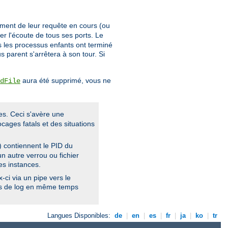
ement de leur requête en cours (ou
er l'écoute de tous ses ports. Le
us les processus enfants ont terminé
s parent s'arrêtera à son tour. Si
aura été supprimé, vous ne
dFile
es. Ceci s'avère une
cages fatals et des situations
) contiennent le PID du
n autre verrou ou fichier
es instances.
ci via un pipe vers le
ers de log en même temps
Langues Disponibles:
de
|
en
|
es
|
fr
|
ja
|
ko
|
tr