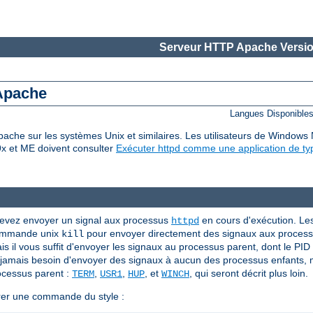
Serveur HTTP Apache Versio
 Apache
Langues Disponible
che sur les systèmes Unix et similaires. Les utilisateurs de Windows
9x et ME doivent consulter
Exécuter httpd comme une application de ty
devez envoyer un signal aux processus
en cours d'exécution. Le
httpd
 commande unix
pour envoyer directement des signaux aux proces
kill
 il vous suffit d'envoyer les signaux au processus parent, dont le PID e
z jamais besoin d'envoyer des signaux à aucun des processus enfants,
ocessus parent :
,
,
, et
, qui seront décrit plus loin.
TERM
USR1
HUP
WINCH
rer une commande du style :