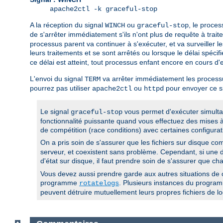
apache2ctl -k graceful-stop
A la réception du signal
ou
, le proce
WINCH
graceful-stop
de s'arrêter immédiatement s'ils n'ont plus de requête à trait
processus parent va continuer à s'exécuter, et va surveiller 
leurs traitements et se sont arrêtés ou lorsque le délai spécifi
ce délai est atteint, tout processus enfant encore en cours d
L'envoi du signal
va arrêter immédiatement les processu
TERM
pourrez pas utiliser
ou
pour envoyer ce si
apache2ctl
httpd
Le signal
vous permet d'exécuter simult
graceful-stop
fonctionnalité puissante quand vous effectuez des mises à
de compétition (race conditions) avec certaines configurat
On a pris soin de s'assurer que les fichiers sur disque com
serveur, et coexistent sans problème. Cependant, si une di
d'état sur disque, il faut prendre soin de s'assurer que c
Vous devez aussi prendre garde aux autres situations de c
programme
. Plusieurs instances du progr
rotatelogs
peuvent détruire mutuellement leurs propres fichiers de lo