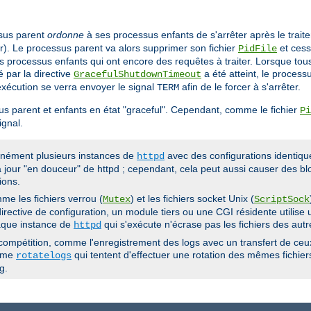
ssus parent
ordonne
à ses processus enfants de s'arrêter après le trait
er). Le processus parent va alors supprimer son fichier
et cess
PidFile
les processus enfants qui ont encore des requêtes à traiter. Lorsque to
é par la directive
a été atteint, le processu
GracefulShutdownTimeout
'exécution se verra envoyer le signal
afin de le forcer à s'arrêter.
TERM
s parent et enfants en état "graceful". Cependant, comme le fichier
Pi
gnal.
anément plusieurs instances de
avec des configurations identiqu
httpd
 jour "en douceur" de httpd ; cependant, cela peut aussi causer des blo
ions.
me les fichiers verrou (
) et les fichiers socket Unix (
Mutex
ScriptSock
rective de configuration, un module tiers ou une CGI résidente utilise u
haque instance de
qui s'exécute n'écrase pas les fichiers des autr
httpd
ompétition, comme l'enregistrement des logs avec un transfert de ceux-
amme
qui tentent d'effectuer une rotation des mêmes fichi
rotatelogs
g.