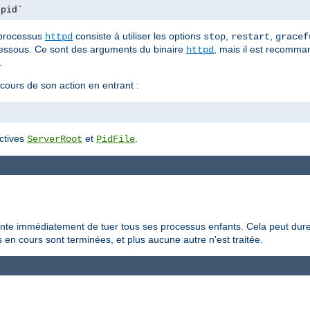
.pid`
 processus
consiste à utiliser les options
,
,
httpd
stop
restart
gracef
essous. Ce sont des arguments du binaire
, mais il est recomman
httpd
.
 cours de son action en entrant :
ectives
et
.
ServerRoot
PidFile
ente immédiatement de tuer tous ses processus enfants. Cela peut dure
en cours sont terminées, et plus aucune autre n'est traitée.