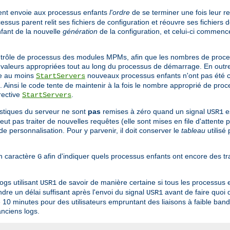
rent envoie aux processus enfants
l'ordre
de se terminer une fois leur r
cessus parent relit ses fichiers de configuration et réouvre ses fichiers
nfant de la nouvelle
génération
de la configuration, et celui-ci commenc
ontrôle de processus des modules MPMs, afin que les nombres de proce
valeurs appropriées tout au long du processus de démarrage. En outre, 
de au moins
nouveaux processus enfants n'ont pas été c
StartServers
insi le code tente de maintenir à la fois le nombre approprié de proc
rective
.
StartServers
istiques du serveur ne sont
pas
remises à zéro quand un signal
e
USR1
eut pas traiter de nouvelles requêtes (elle sont mises en file d'attente p
e personnalisation. Pour y parvenir, il doit conserver le
tableau
utilisé
un caractère
afin d'indiquer quels processus enfants ont encore des t
G
logs utilisant
de savoir de manière certaine si tous les processus e
USR1
re un délai suffisant après l'envoi du signal
avant de faire quoi 
USR1
 10 minutes pour des utilisateurs empruntant des liaisons à faible ban
anciens logs.