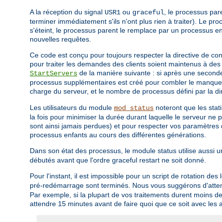
A la réception du signal
ou
, le processus pa
USR1
graceful
terminer immédiatement s'ils n'ont plus rien à traiter). Le pro
s'éteint, le processus parent le remplace par un processus e
nouvelles requêtes.
Ce code est conçu pour toujours respecter la directive de c
pour traiter les demandes des clients soient maintenus à des 
de la manière suivante : si après une secon
StartServers
processus supplémentaires est créé pour combler le manque. A
charge du serveur, et le nombre de processus défini par la di
Les utilisateurs du module
noteront que les stat
mod_status
la fois pour minimiser la durée durant laquelle le serveur ne p
sont ainsi jamais perdues) et pour respecter vos paramètres d
processus enfants au cours des différentes générations.
Dans son état des processus, le module status utilise aussi 
débutés avant que l'ordre graceful restart ne soit donné.
Pour l'instant, il est impossible pour un script de rotation des 
pré-redémarrage sont terminés. Nous vous suggérons d'attend
Par exemple, si la plupart de vos traitements durent moins de
attendre 15 minutes avant de faire quoi que ce soit avec les 