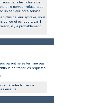
erreurs dans les fichiers de
nt, et le serveur refusera de
ec un serveur hors-service.
 en plus de leur syntaxe, vous
ers de log et échouera car il
raison, il y a probablement
sus parent ne se termine pas. Il
ontinue de traiter les requêtes.
.
té. Si votre fichier de
es erreurs.