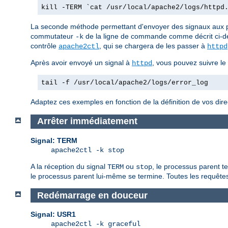
kill -TERM `cat /usr/local/apache2/logs/httpd
La seconde méthode permettant d'envoyer des signaux aux
commutateur
de la ligne de commande comme décrit ci-d
-k
contrôle
, qui se chargera de les passer à
apache2ctl
httpd
Après avoir envoyé un signal à
, vous pouvez suivre le
httpd
tail -f /usr/local/apache2/logs/error_log
Adaptez ces exemples en fonction de la définition de vos dir
Arrêter immédiatement
Signal: TERM
apache2ctl -k stop
A la réception du signal
ou
, le processus parent t
TERM
stop
le processus parent lui-même se termine. Toutes les requêtes 
Redémarrage en douceur
Signal: USR1
apache2ctl -k graceful