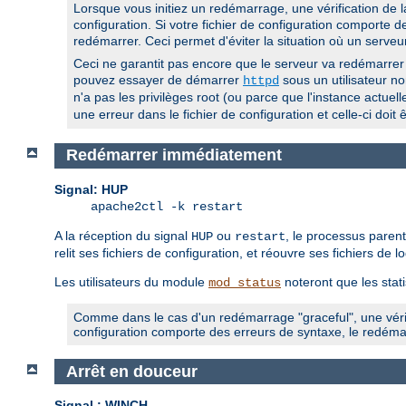
Lorsque vous initiez un redémarrage, une vérification de la
configuration. Si votre fichier de configuration comporte
redémarrer. Ceci permet d'éviter la situation où un serveu
Ceci ne garantit pas encore que le serveur va redémarrer 
pouvez essayer de démarrer
sous un utilisateur non
httpd
n'a pas les privilèges root (ou parce que l'instance actuel
une erreur dans le fichier de configuration et celle-ci doi
Redémarrer immédiatement
Signal: HUP
apache2ctl -k restart
A la réception du signal
ou
, le processus paren
HUP
restart
relit ses fichiers de configuration, et réouvre ses fichiers de
Les utilisateurs du module
noteront que les stat
mod_status
Comme dans le cas d'un redémarrage "graceful", une vérifi
configuration comporte des erreurs de syntaxe, le redém
Arrêt en douceur
Signal : WINCH