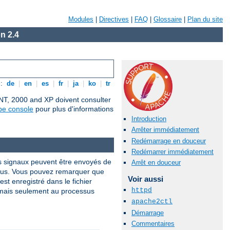
Modules
|
Directives
|
FAQ
|
Glossaire
|
Plan du site
n 2.4
s:
de
|
en
|
es
|
fr
|
ja
|
ko
|
tr
 NT, 2000 and XP doivent consulter
pe console
pour plus d'informations
Introduction
Arrêter immédiatement
Redémarrage en douceur
Redémarrer immédiatement
s signaux peuvent être envoyés de
Arrêt en douceur
sus. Vous pouvez remarquer que
Voir aussi
st enregistré dans le fichier
httpd
 mais seulement au processus
apache2ctl
Démarrage
Commentaires