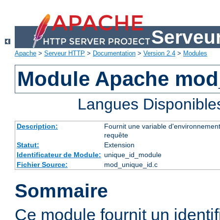
Serveu
Apache
>
Serveur HTTP
>
Documentation
>
Version 2.4
>
Modules
Module Apache mod
Langues Disponible
Description:
Fournit une variable d'environnement
requête
Statut:
Extension
Identificateur de Module:
unique_id_module
Fichier Source:
mod_unique_id.c
Sommaire
Ce module fournit un identifi