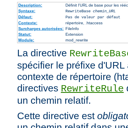
Description:
Définit l'URL de base pour les rééc
Syntaxe:
RewriteBase
chemin_URL
Défaut:
Pas de valeur par défaut
Contexte:
répertoire, .htaccess
Surcharges autorisées:
FileInfo
Statut:
Extension
Module:
mod_rewrite
La directive
RewriteBas
spécifier le préfixe d'URL 
contexte de répertoire (ht
directives
RewriteRule
un chemin relatif.
Cette directive est
obligat
un chemin relatif dans une