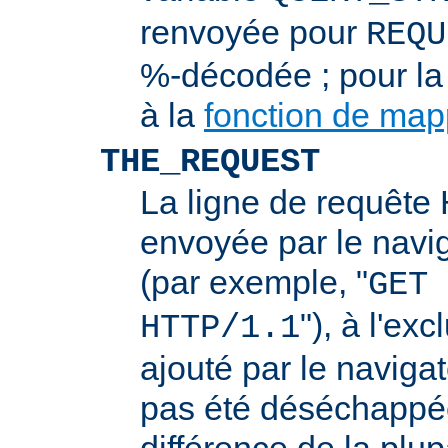
renvoyée pour
REQU
%-décodée ; pour la
à la
fonction de ma
THE_REQUEST
La ligne de requêt
envoyée par le navi
(par exemple, "
GET 
"), à l'ex
HTTP/1.1
ajouté par le navigat
pas été déséchappée
différence de la plup