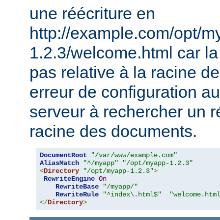
une réécriture en
http://example.com/opt/m
1.2.3/welcome.html car la 
pas relative à la racine 
erreur de configuration au
serveur à rechercher un ré
racine des documents.
DocumentRoot
"/var/www/example.com"
AliasMatch
"^/myapp"
"/opt/myapp-1.2.3"
<
Directory
"/opt/myapp-1.2.3"
>
RewriteEngine
On
RewriteBase
"/myapp/"
RewriteRule
"^index\.html$"
"welcome.htm
</
Directory
>