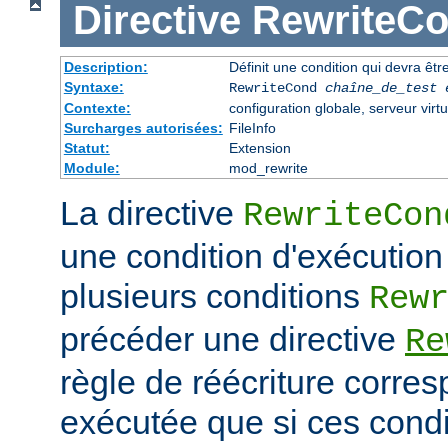
Directive
RewriteC
Description:
Définit une condition qui devra être
Syntaxe:
RewriteCond
chaîne_de_test
Contexte:
configuration globale, serveur virtu
Surcharges autorisées:
FileInfo
Statut:
Extension
Module:
mod_rewrite
La directive
RewriteCon
une condition d'exécution
plusieurs conditions
Rew
précéder une directive
Re
règle de réécriture corres
exécutée que si ces condi