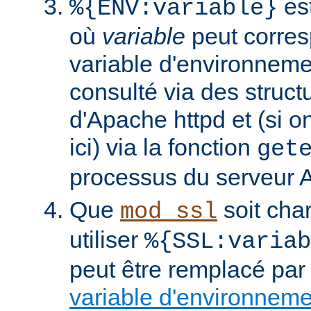
est
%{ENV:variable}
où
variable
peut corres
variable d'environneme
consulté via des struct
d'Apache httpd et (si o
ici) via la fonction
get
processus du serveur 
Que
soit cha
mod_ssl
utiliser
%{SSL:variab
peut être remplacé par
variable d'environnem