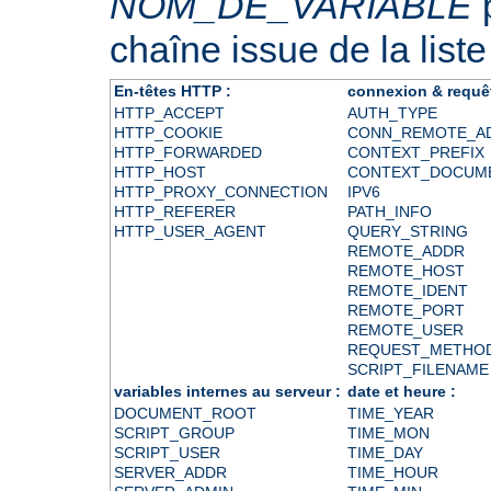
NOM_DE_VARIABLE
p
chaîne issue de la liste
En-têtes HTTP :
connexion & requê
HTTP_ACCEPT
AUTH_TYPE
HTTP_COOKIE
CONN_REMOTE_A
HTTP_FORWARDED
CONTEXT_PREFIX
HTTP_HOST
CONTEXT_DOCUM
HTTP_PROXY_CONNECTION
IPV6
HTTP_REFERER
PATH_INFO
HTTP_USER_AGENT
QUERY_STRING
REMOTE_ADDR
REMOTE_HOST
REMOTE_IDENT
REMOTE_PORT
REMOTE_USER
REQUEST_METHO
SCRIPT_FILENAME
variables internes au serveur :
date et heure :
DOCUMENT_ROOT
TIME_YEAR
SCRIPT_GROUP
TIME_MON
SCRIPT_USER
TIME_DAY
SERVER_ADDR
TIME_HOUR