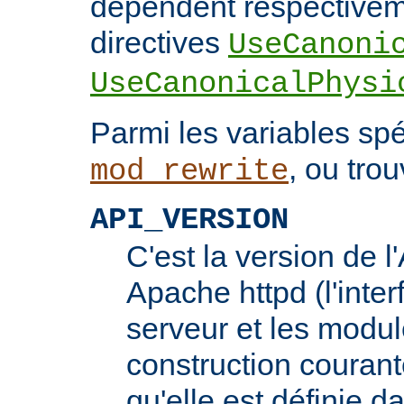
dépendent respectivem
directives
UseCanoni
UseCanonicalPhysi
Parmi les variables spé
, ou trou
mod_rewrite
API_VERSION
C'est la version de 
Apache httpd (l'inter
serveur et les modul
construction courante
qu'elle est définie d