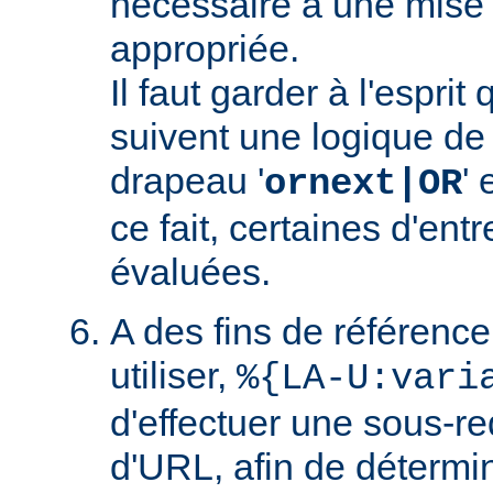
nécessaire à une mise
appropriée.
Il faut garder à l'esprit
suivent une logique de c
drapeau '
' 
ornext|OR
ce fait, certaines d'ent
évaluées.
A des fins de référence
utiliser,
%{LA-U:vari
d'effectuer une sous-r
d'URL, afin de détermin