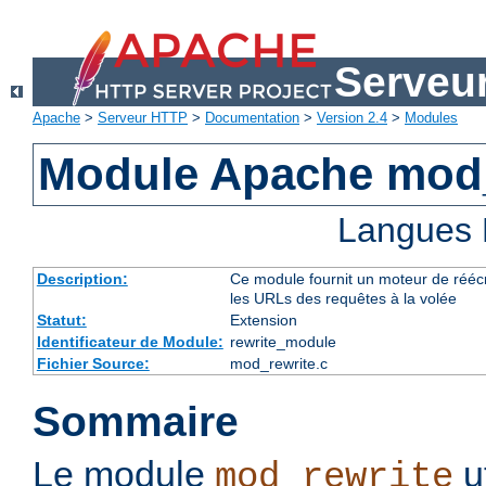
Serveu
Apache
>
Serveur HTTP
>
Documentation
>
Version 2.4
>
Modules
Module Apache mod_
Langues 
Description:
Ce module fournit un moteur de réécr
les URLs des requêtes à la volée
Statut:
Extension
Identificateur de Module:
rewrite_module
Fichier Source:
mod_rewrite.c
Sommaire
Le module
u
mod_rewrite