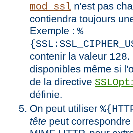
n'est pas cha
mod_ssl
contiendra toujours un
Exemple :
%
{SSL:SSL_CIPHER_U
contenir la valeur
.
128
disponibles même si l'
de la directive
SSLOpt
définie.
On peut utiliser
%{HTT
tête
peut correspondre 
MIME HTTP, pour extrai