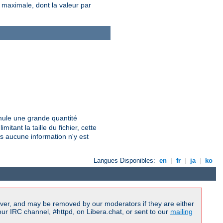
e maximale, dont la valeur par
umule une grande quantité
mitant la taille du fichier, cette
us aucune information n'y est
Langues Disponibles:
en
|
fr
|
ja
|
ko
ver, and may be removed by our moderators if they are either
r IRC channel, #httpd, on Libera.chat, or sent to our
mailing