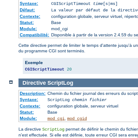
Syntaxe:
CGIScriptTimeout
time
[s|ms]
Défaut:
La valeur par défaut de la directi
Contexte:
configuration globale, serveur virtuel, répert
Statut:
Base
Module:
mod_cgi
Compatibilité:
Disponible à partir de la version 2.4.59 du
Cette directive permet de limiter le temps d'attente jusqu'à 
du programme CGI sont terminés.
Exemple
CGIScriptTimeout
20
Directive
ScriptLog
Description:
Chemin du fichier journal des erreurs du scrip
Syntaxe:
ScriptLog
chemin fichier
Contexte:
configuration globale, serveur virtuel
Statut:
Base
Module:
,
mod_cgi
mod_cgid
La directive
permet de définir le chemin du fichier
ScriptLog
n'est effectuée. Si elle est définie, toute erreur CGI sera enreg