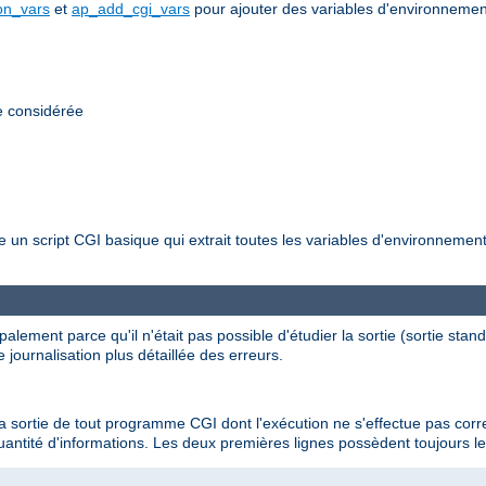
n_vars
et
ap_add_cgi_vars
pour ajouter des variables d'environneme
e considérée
re un script CGI basique qui extrait toutes les variables d'environnem
palement parce qu'il n'était pas possible d'étudier la sortie (sortie stan
 journalisation plus détaillée des erreurs.
e la sortie de tout programme CGI dont l'exécution ne s'effectue pas cor
antité d'informations. Les deux premières lignes possèdent toujours le