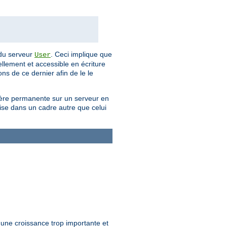
e du serveur
. Ceci implique que
User
uellement et accessible en écriture
ns de ce dernier afin de le le
anière permanente sur un serveur en
lise dans un cadre autre que celui
r une croissance trop importante et