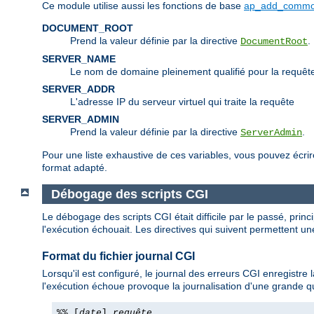
Ce module utilise aussi les fonctions de base
ap_add_commo
DOCUMENT_ROOT
Prend la valeur définie par la directive
.
DocumentRoot
SERVER_NAME
Le nom de domaine pleinement qualifié pour la requêt
SERVER_ADDR
L'adresse IP du serveur virtuel qui traite la requête
SERVER_ADMIN
Prend la valeur définie par la directive
.
ServerAdmin
Pour une liste exhaustive de ces variables, vous pouvez écri
format adapté.
Débogage des scripts CGI
Le débogage des scripts CGI était difficile par le passé, princi
l'exécution échouait. Les directives qui suivent permettent une
Format du fichier journal CGI
Lorsqu'il est configuré, le journal des erreurs CGI enregistr
l'exécution échoue provoque la journalisation d'une grande qu
%% [
date
]
requête