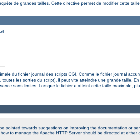
equête de grandes tailles. Cette directive permet de modifier cette taill
CGI
ximale du fichier journal des scripts CGI. Comme le fichier journal acc
utes les sorties du script), il peut vite atteindre une grande taille. En li
ance sans limites. Lorsque le fichier a atteint cette taille maximale, pl
be pointed towards suggestions on improving the documentation or ser
n how to manage the Apache HTTP Server should be directed at either ou