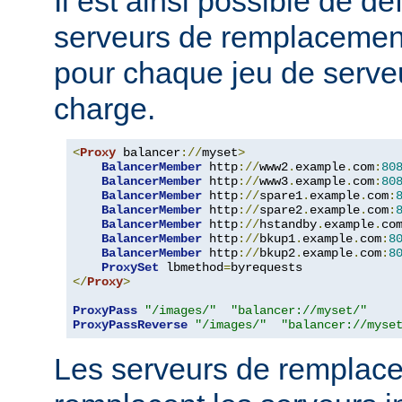
Il est ainsi possible de dé
serveurs de remplacemen
pour chaque jeu de serveu
charge.
<
Proxy
 balancer
://
myset
>
BalancerMember
 http
://
www2
.
example
.
com
:
80
BalancerMember
 http
://
www3
.
example
.
com
:
80
BalancerMember
 http
://
spare1
.
example
.
com
:
BalancerMember
 http
://
spare2
.
example
.
com
:
BalancerMember
 http
://
hstandby
.
example
.
co
BalancerMember
 http
://
bkup1
.
example
.
com
:
8
BalancerMember
 http
://
bkup2
.
example
.
com
:
8
ProxySet
 lbmethod
=
</
Proxy
>
ProxyPass
"/images/"
"balancer://myset/"
ProxyPassReverse
"/images/"
"balancer://myse
Les serveurs de remplac