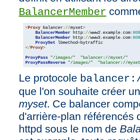
comme 
BalancerMember
<
Proxy
 balancer
://
myset
>
BalancerMember
 http
://
www2
.
example
.
com
:
80
BalancerMember
 http
://
www3
.
example
.
com
:
80
ProxySet
 lbmethod
=
</
Proxy
>
ProxyPass
"/images/"
"balancer://myset/"
ProxyPassReverse
"/images/"
"balancer://myse
Le protocole
balancer:
que l'on souhaite créer 
myset
. Ce balancer comp
d'arrière-plan référencés 
httpd sous le nom de
Bal