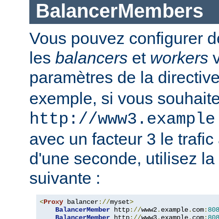
BalancerMembers
Vous pouvez configurer d
les
balancers
et
workers
v
paramètres de la directiv
exemple, si vous souhait
http://www3.example
avec un facteur 3 le trafi
d'une seconde, utilisez la
suivante :
<
Proxy
 balancer
://
myset
>
BalancerMember
 http
://
www2
.
example
.
com
:
80
BalancerMember
 http
://
www3
.
example
.
com
:
80