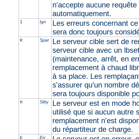
n'accepte aucune requête e
automatiquement.
Les erreurs concernant ce 
Ign
I
sera donc toujours consid
Le serveur cible sert de r
Spar
R
serveur cible avec un lbset
(maintenance, arrêt, en err
remplacement à chaud libr
à sa place. Les remplaçan
s'assurer qu'un nombre dé
sera toujours disponible p
Le serveur est en mode ho
Stby
H
utilisé que si aucun autre
remplacement n'est dispon
du répartiteur de charge.
Le serveur est en erreur, e
Err
E