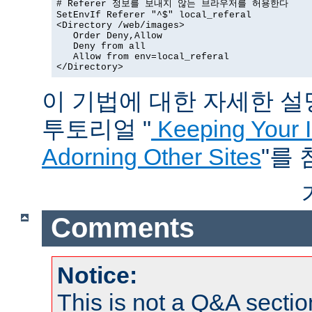
# Referer 정보를 보내지 않는 브라우저를 허용한다

SetEnvIf Referer "^$" local_referal

<Directory /web/images>

   Order Deny,Allow

   Deny from all

   Allow from env=local_referal

</Directory>
이 기법에 대한 자세한 설명은
투토리얼 "
Keeping Your 
Adorning Other Sites
"를
Comments
Notice:
This is not a Q&A sect