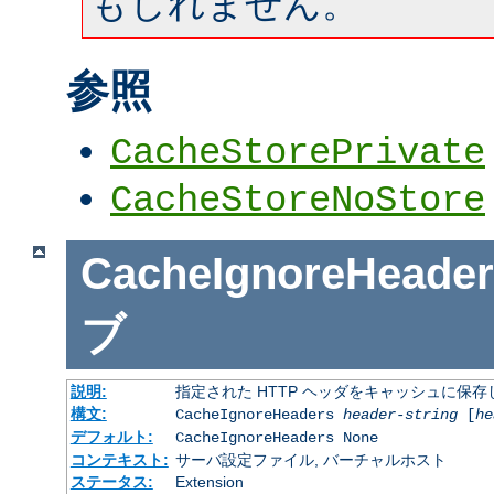
もしれません。
参照
CacheStorePrivate
CacheStoreNoStore
CacheIgnoreHeader
ブ
説明:
指定された HTTP ヘッダをキャッシュに保存
構文:
CacheIgnoreHeaders
header-string
[
he
デフォルト:
CacheIgnoreHeaders None
コンテキスト:
サーバ設定ファイル, バーチャルホスト
ステータス:
Extension