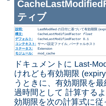
CacheLastModified
ティブ
説明:
LastModified の日付に基づいて有効期限 (
構文:
CacheLastModifiedFactor
float
デフォルト:
CacheLastModifiedFactor 0.1
コンテキスト:
サーバ設定ファイル, バーチャルホスト
ステータス:
Extension
モジュール:
mod_cache
ドキュメントに Last-Mod
けれども有効期限 (expi
うときに、有効期限を最
過時間として 計算する
効期限を次の計算式に従