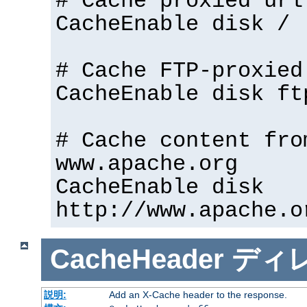
# Cache proxied url
CacheEnable disk /
# Cache FTP-proxied
CacheEnable disk ft
# Cache content fro
www.apache.org
CacheEnable disk
http://www.apache.o
CacheHeader
ディ
説明:
Add an X-Cache header to the response.