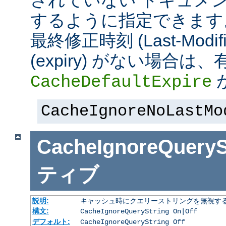
されていない ドキュメ
するように指定できます
最終修正時刻 (Last-Modi
(expiry) がない場合
CacheDefaultExpire
CacheIgnoreNoLastMo
CacheIgnoreQueryS
ティブ
説明:
キャッシュ時にクエリーストリングを無視す
構文:
CacheIgnoreQueryString On|Off
デフォルト:
CacheIgnoreQueryString Off