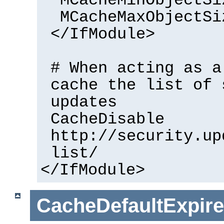
MCacheMinObjectSi
MCacheMaxObjectSi
</IfModule>
# When acting as a
cache the list of 
updates
CacheDisable
http://security.up
list/
</IfModule>
CacheDefaultExpire