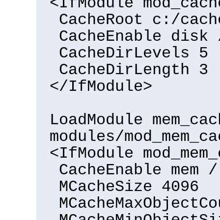
<IfModule mod_cach
CacheRoot c:/cach
CacheEnable disk 
CacheDirLevels 5
CacheDirLength 3
</IfModule>
LoadModule mem_cac
modules/mod_mem_ca
<IfModule mod_mem_
CacheEnable mem /
MCacheSize 4096
MCacheMaxObjectCo