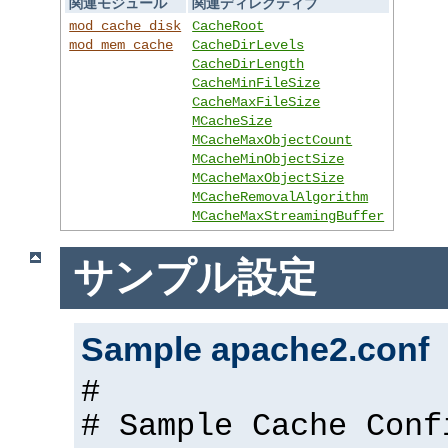
関連モジュール
関連ディレクティブ
mod_cache_disk
CacheRoot
mod_mem_cache
CacheDirLevels
CacheDirLength
CacheMinFileSize
CacheMaxFileSize
MCacheSize
MCacheMaxObjectCount
MCacheMinObjectSize
MCacheMaxObjectSize
MCacheRemovalAlgorithm
MCacheMaxStreamingBuffer
サンプル設定
Sample apache2.conf
#
# Sample Cache Conf